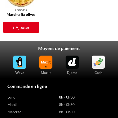
2.500 F +
Margherita olives
+ Ajouter
Moyens de paiement
Wave
Max it
Djamo
Cash
Commande en ligne
Lundi
8h - 0h30
Mardi
8h - 0h30
Mercredi
8h - 0h30