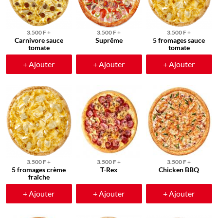
3.500 F +
3.500 F +
3.500 F +
Carnivore sauce
Suprême
5 fromages sauce
tomate
tomate
+ Ajouter
+ Ajouter
+ Ajouter
3.500 F +
3.500 F +
3.500 F +
5 fromages crème
T-Rex
Chicken BBQ
fraîche
+ Ajouter
+ Ajouter
+ Ajouter