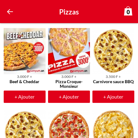
Pizzas
0
3.000 F +
3.000 F +
3.500 F +
Beef & Cheddar
Pizza Croque-
Carnivore sauce BBQ
Monsieur
+ Ajouter
+ Ajouter
+ Ajouter