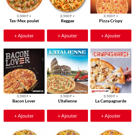
3.500 F +
3.500 F +
3.500 F +
Tex-Mex poulet
Reggae
Pizza Crispy
+ Ajouter
+ Ajouter
+ Ajouter
3.500 F +
3.500 F +
3.500 F +
Bacon Lover
L'Italienne
La Campagnarde
+ Ajouter
+ Ajouter
+ Ajouter