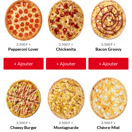
3.500 F +
3.500 F +
3.500 F +
Pepperoni Lover
Chickenita
Bacon Groovy
+ Ajouter
+ Ajouter
+ Ajouter
3.500 F +
3.500 F +
3.500 F +
Cheesy Burger
Montagnarde
Chèvre-Miel