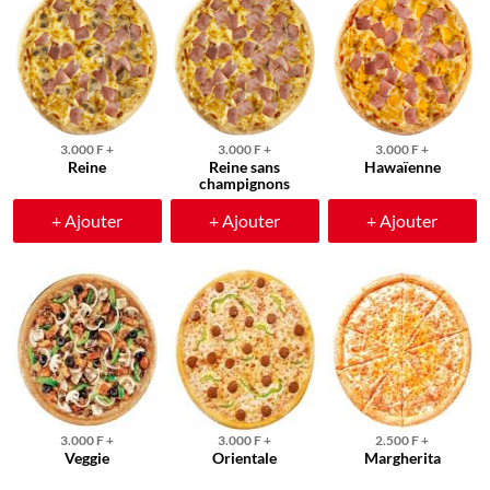
3.000 F +
3.000 F +
3.000 F +
Reine
Reine sans
Hawaïenne
champignons
+ Ajouter
+ Ajouter
+ Ajouter
3.000 F +
3.000 F +
2.500 F +
Veggie
Orientale
Margherita