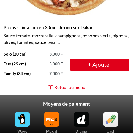
Pizzas
- Livraison en 30mn chrono sur Dakar
Sauce tomate, mozzarella, champignons, poivrons verts, oignons,
olives, tomates, sauce basilic
Solo (20 cm)
3.000 F
+ Ajouter
Duo (29 cm)
5.000 F
Family (34 cm)
7.000 F
Retour au menu
Moyens de paiement
Wave
Max it
Djamo
Cash