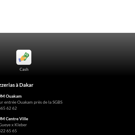
Cash
zzerias à Dakar
UM Ouakam
ur entrée Ouakam près de la SGBS
865 62 62
 Centre Ville
Gueye x Kleber
822 65 65