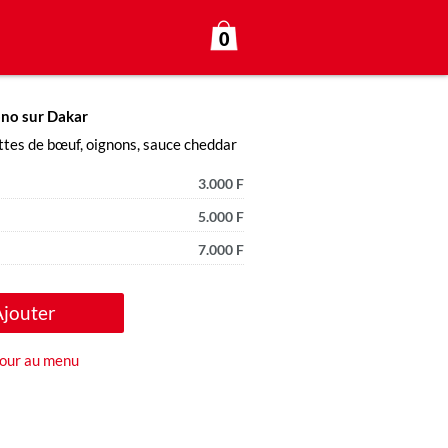
0
ono sur Dakar
ttes de bœuf, oignons, sauce cheddar
3.000 F
5.000 F
7.000 F
Ajouter
our au menu