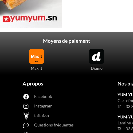
Moyens de paiement
Max it
Djamo
A propos
Nos pi
YUM-Y
Facebook
Carrefo
Instagram
Tél :
33 
taftaf.sn
YUM-YUM
Lamine 
Questions fréquentes
Tél :
33 