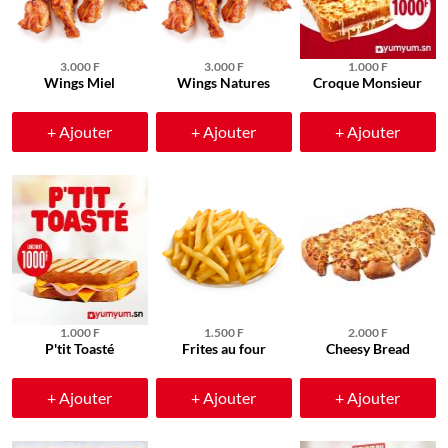
3.000 F
3.000 F
1.000 F
Wings Miel
Wings Natures
Croque Monsieur
+ Ajouter
+ Ajouter
+ Ajouter
1.000 F
1.500 F
2.000 F
P'tit Toasté
Frites au four
Cheesy Bread
+ Ajouter
+ Ajouter
+ Ajouter