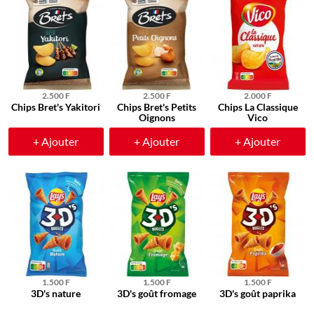
2.500 F
2.500 F
2.000 F
Chips Bret's Yakitori
Chips Bret's Petits
Chips La Classique
Oignons
Vico
+ Ajouter
+ Ajouter
+ Ajouter
1.500 F
1.500 F
1.500 F
3D's nature
3D's goût fromage
3D's goût paprika