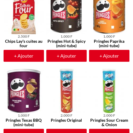
2.500 F
1.000 F
1.000 F
Chips Lay's cuites au
Pringles Hot & Spicy
Pringles Paprika
four
(mini-tube)
(mini-tube)
+ Ajouter
+ Ajouter
+ Ajouter
1.000 F
2.000 F
2.000 F
Pringles Texas BBQ
Pringles Original
Pringles Sour Cream
(mini-tube)
& Onion