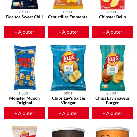
2.500 F
1.000 F
2.000 F
Doritos Sweet Chili
Croustilles Emmental
Chipster Belin
+ Ajouter
+ Ajouter
+ Ajouter
1.500 F
500 F
2.500 F
Monster Munch
Chips Lay's Salt &
Chips Lay's saveur
Original
Vinegar
Burger
+ Ajouter
+ Ajouter
+ Ajouter