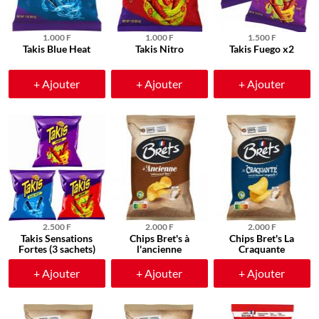
1.000 F
1.000 F
1.500 F
Takis Blue Heat
Takis Nitro
Takis Fuego x2
+ Ajouter
+ Ajouter
+ Ajouter
2.500 F
2.000 F
2.000 F
Takis Sensations
Chips Bret's à
Chips Bret's La
Fortes (3 sachets)
l'ancienne
Craquante
+ Ajouter
+ Ajouter
+ Ajouter