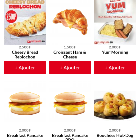
2.500 F
1.500 F
2.000 F
Cheesy Bread
Croissant Ham &
Yum'Morning
Reblochon
Cheese
+ Ajouter
+ Ajouter
+ Ajouter
2.000 F
2.000 F
2.000 F
Breakfast Pancake
Breakfast Pancake
Bouchées Hot-Dog
BBQ