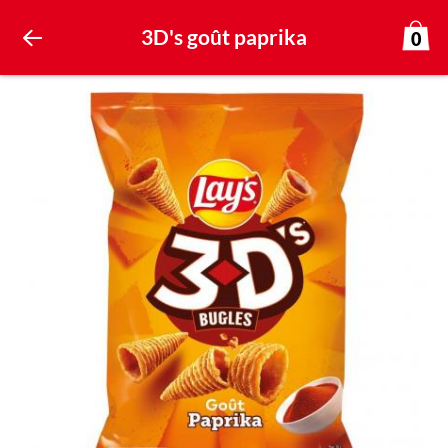
3D's goût paprika
0