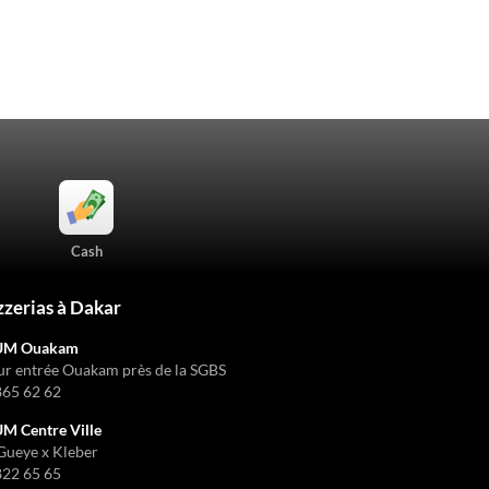
Cash
zzerias à Dakar
UM Ouakam
ur entrée Ouakam près de la SGBS
865 62 62
 Centre Ville
Gueye x Kleber
822 65 65