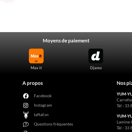
Moyens de paiement
Max it
Djamo
A propos
Nos pi
YUM-Y
Facebook
Carrefo
Instagram
Tél :
33 
taftaf.sn
YUM-YUM
Lamine 
Questions fréquentes
Tél :
33 