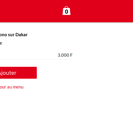
0
ono sur Dakar
ue
3.000 F
Ajouter
our au menu