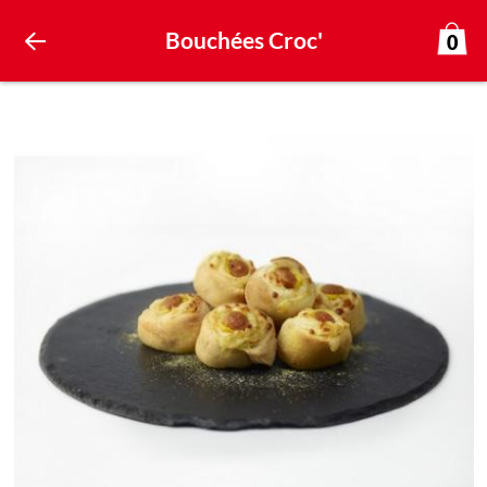
Bouchées Croc'
0