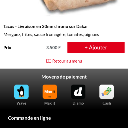
Tacos
- Livraison en 30mn chrono sur Dakar
Merguez, frites, sauce fromagère, tomates, oignons
+ Ajouter
Prix
3.500 F
Retour au menu
Moyens de paiement
Wave
Max it
Djamo
Cash
Commande en ligne