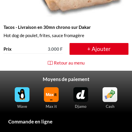
Tacos
- Livraison en 30mn chrono sur Dakar
Hot dog de poulet, frites, sauce fromagère
+ Ajouter
Prix
3.000 F
Retour au menu
Moyens de paiement
Wave
Max it
Djamo
Cash
Commande en ligne