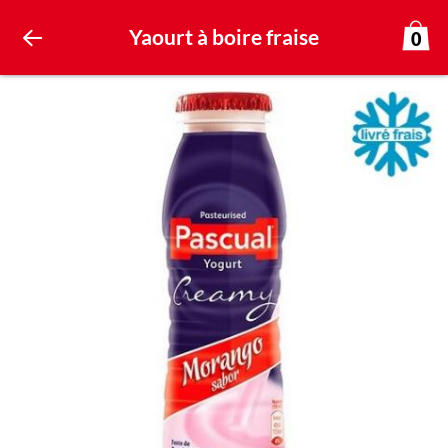
Yaourt à boire fraise
0