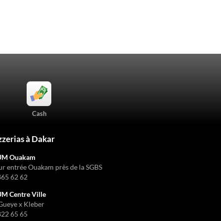
Cash
zzerias à Dakar
UM Ouakam
ur entrée Ouakam près de la SGBS
865 62 62
 Centre Ville
Gueye x Kleber
822 65 65