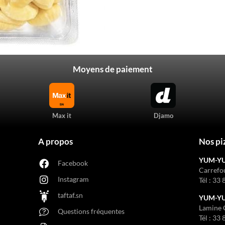
Moyens de paiement
Max it
Djamo
A propos
Nos pi
YUM-Y
Facebook
Carrefo
Instagram
Tél :
33 
taftaf.sn
YUM-YUM
Lamine 
Questions fréquentes
Tél :
33 