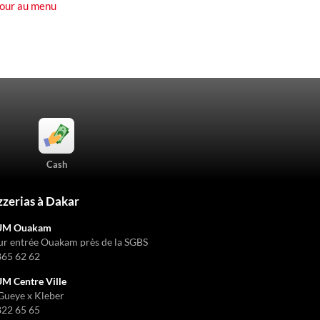
our au menu
Cash
zzerias à Dakar
UM Ouakam
ur entrée Ouakam près de la SGBS
865 62 62
 Centre Ville
Gueye x Kleber
822 65 65