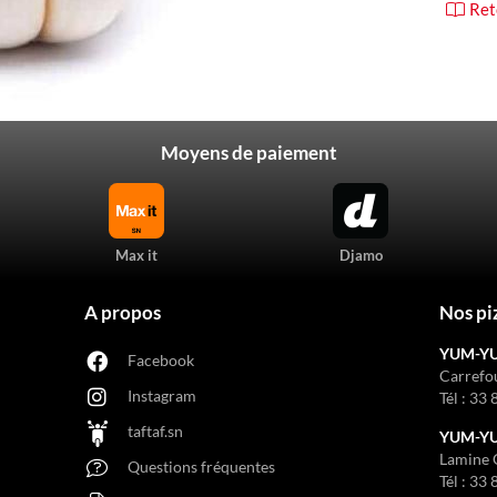
Ret
Moyens de paiement
Max it
Djamo
A propos
Nos pi
YUM-Y
Facebook
Carrefo
Instagram
Tél :
33 
taftaf.sn
YUM-YUM
Lamine 
Questions fréquentes
Tél :
33 