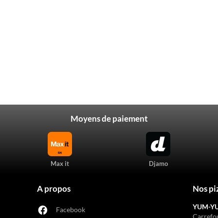
Moyens de paiement
Max it
Djamo
A propos
Nos pi
YUM-Y
Facebook
Carrefo