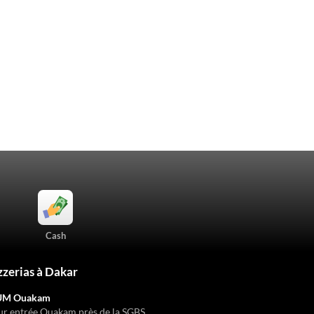
Cash
zzerias à Dakar
UM Ouakam
ur entrée Ouakam près de la SGBS