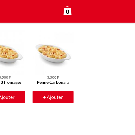
0
3.500 F
3.500 F
 3 fromages
Penne Carbonara
Ajouter
+ Ajouter