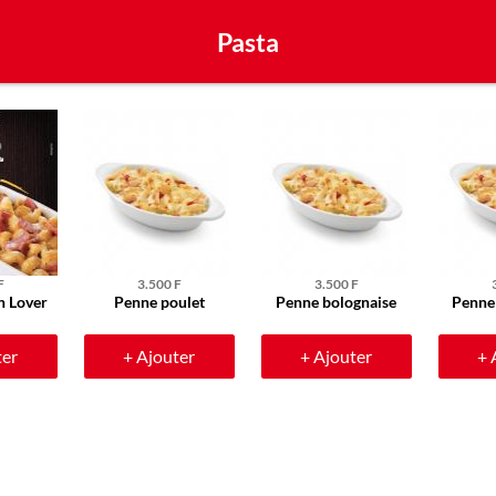
Pasta
F
3.500 F
3.500 F
n Lover
Penne poulet
Penne bolognaise
Penne
ter
+ Ajouter
+ Ajouter
+ 