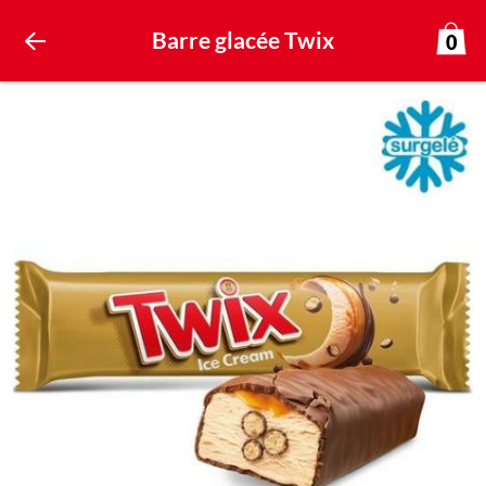
Barre glacée Twix
0