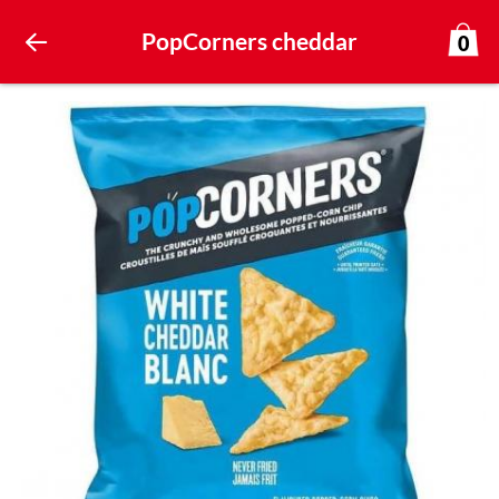
PopCorners cheddar
0