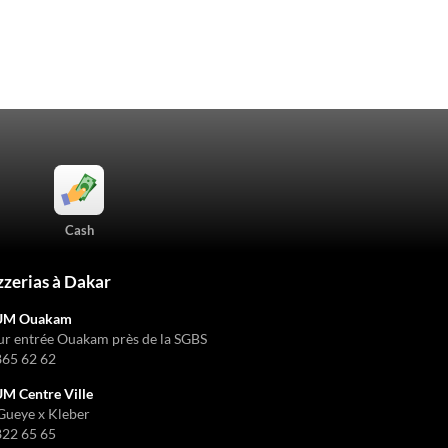
Cash
zzerias à Dakar
UM Ouakam
ur entrée Ouakam près de la SGBS
865 62 62
 Centre Ville
Gueye x Kleber
822 65 65