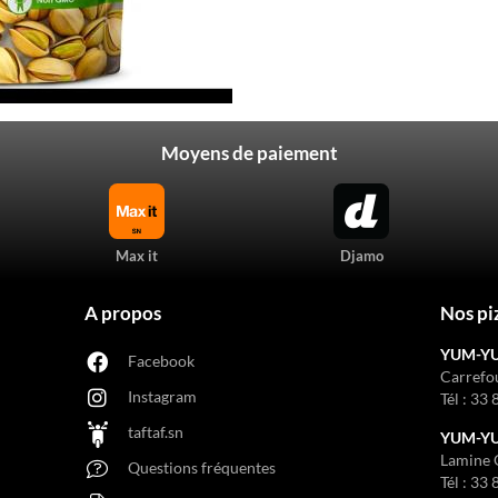
Moyens de paiement
Max it
Djamo
A propos
Nos pi
YUM-Y
Facebook
Carrefo
Instagram
Tél :
33 
taftaf.sn
YUM-YUM
Lamine 
Questions fréquentes
Tél :
33 