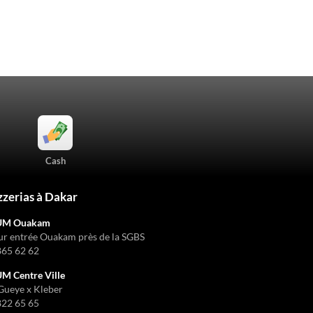
Cash
zzerias à Dakar
UM Ouakam
ur entrée Ouakam près de la SGBS
865 62 62
 Centre Ville
Gueye x Kleber
822 65 65