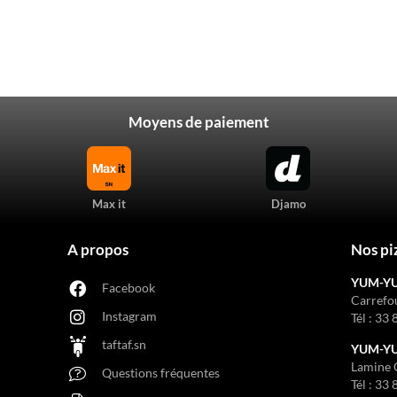
Moyens de paiement
Max it
Djamo
A propos
Nos pi
YUM-Y
Facebook
Carrefo
Instagram
Tél :
33 
taftaf.sn
YUM-YUM
Lamine 
Questions fréquentes
Tél :
33 