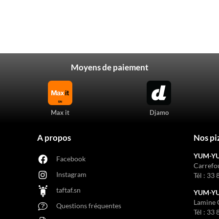
Moyens de paiement
Max it
Djamo
A propos
Nos pi
YUM-Y
Facebook
Carrefo
Instagram
Tél :
33 
taftaf.sn
YUM-YUM
Lamine 
Questions fréquentes
Tél :
33 