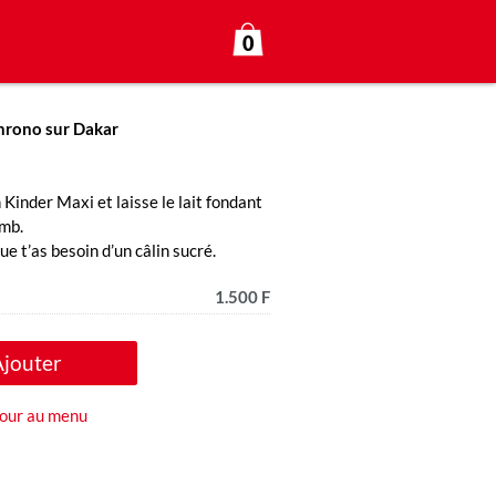
0
hrono sur Dakar
Kinder Maxi et laisse le lait fondant
omb.
e t’as besoin d’un câlin sucré.
1.500 F
Ajouter
our au menu