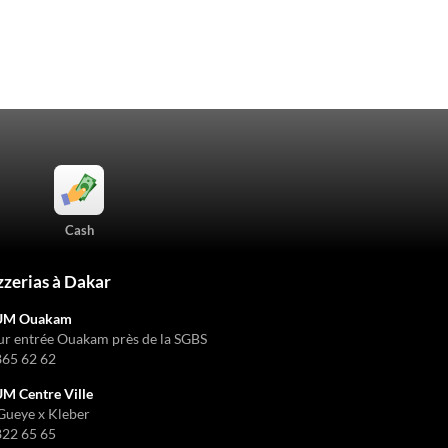
Cash
zzerias à Dakar
UM Ouakam
ur entrée Ouakam près de la SGBS
865 62 62
 Centre Ville
Gueye x Kleber
822 65 65