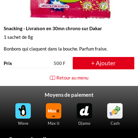
Snacking
- Livraison en 30mn chrono sur Dakar
1 sachet de 8g
Bonbons qui claquent dans la bouche. Parfum fraise.
+ Ajouter
Prix
500 F
Retour au menu
Moyens de paiement
Wave
Max it
Djamo
Cash