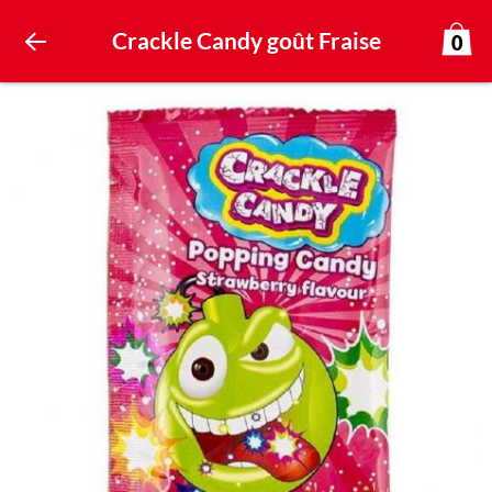
Crackle Candy goût Fraise
0