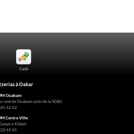
Cash
zzerias à Dakar
UM Ouakam
ur entrée Ouakam près de la SGBS
865 62 62
 Centre Ville
Gueye x Kleber
822 65 65