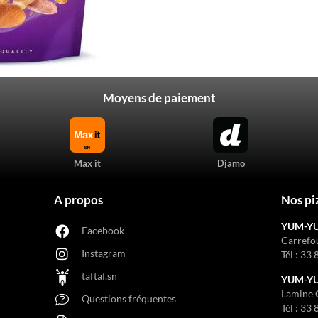
Moyens de paiement
Max it
Djamo
A propos
Nos pi
YUM-Y
Facebook
Carrefo
Instagram
Tél :
33 
taftaf.sn
YUM-YUM
Lamine 
Questions fréquentes
Tél :
33 