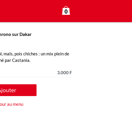
0
hrono sur Dakar
 maïs, pois chiches : un mix plein de
né par Castania.
3.000 F
Ajouter
our au menu