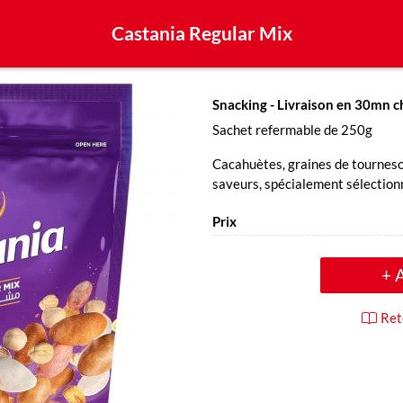
Castania Regular Mix
Snacking
- Livraison en 30mn c
Sachet refermable de 250g
Cacahuètes, graines de tournesol,
saveurs, spécialement sélection
Prix
+ 
Ret