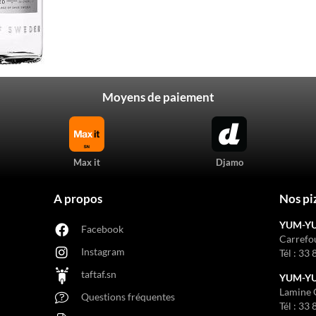
Moyens de paiement
Max it
Djamo
A propos
Nos pi
YUM-Y
Facebook
Carrefo
Instagram
Tél :
33 
taftaf.sn
YUM-YUM
Lamine 
Questions fréquentes
Tél :
33 