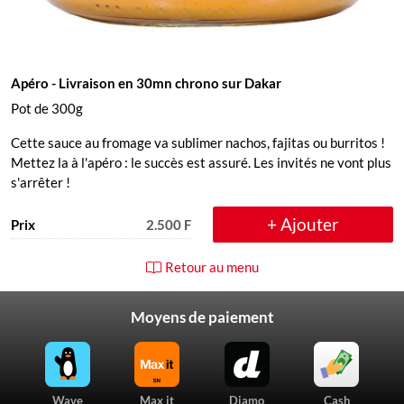
Apéro
- Livraison en 30mn chrono sur Dakar
Pot de 300g
Cette sauce au fromage va sublimer nachos, fajitas ou burritos !
Mettez la à l'apéro : le succès est assuré. Les invités ne vont plus
s'arrêter !
+ Ajouter
Prix
2.500 F
Retour au menu
Moyens de paiement
Wave
Max it
Djamo
Cash