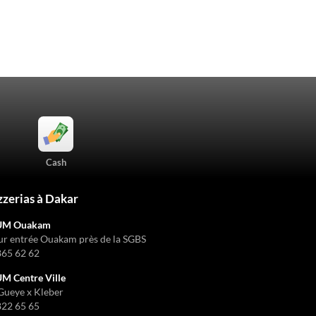
Cash
zzerias à Dakar
UM Ouakam
ur entrée Ouakam près de la SGBS
865 62 62
 Centre Ville
Gueye x Kleber
822 65 65