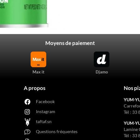
Moyens de paiement
Max it
Djamo
A propos
Nos pi
YUM-Y
Facebook
Carrefo
Instagram
Tél :
33 
taftaf.sn
YUM-YUM
Lamine 
Questions fréquentes
Tél :
33 