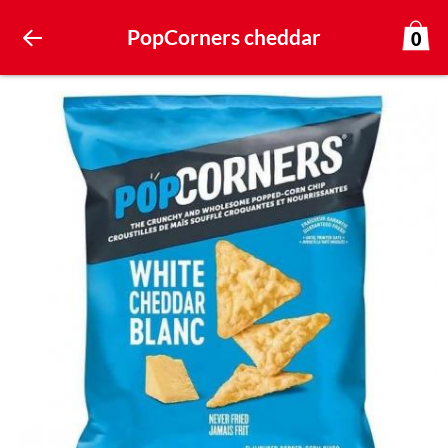
PopCorners cheddar
0