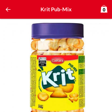
Krit Pub-Mix
0