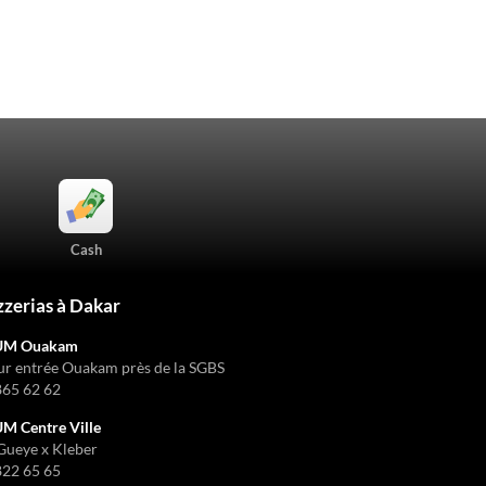
Cash
zzerias à Dakar
UM Ouakam
ur entrée Ouakam près de la SGBS
865 62 62
 Centre Ville
Gueye x Kleber
822 65 65