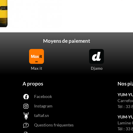
Moyens de paiement
Max it
Djamo
A propos
Nos pi
YUM-Y
Facebook
Carrefo
Instagram
Tél :
33 
taftaf.sn
YUM-YUM
Lamine 
Questions fréquentes
Tél :
33 