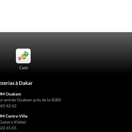
Cash
zzerias à Dakar
UM Ouakam
ur entrée Ouakam près de la SGBS
865 62 62
 Centre Ville
Gueye x Kleber
822 65 65