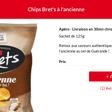
Chips Bret's à l'ancienne
Apéro
- Livraison en 30mn chr
Sachet de 125g
Retour aux saveurs authentique
l’ancienne au sel de Guérande !
Prix
+ 
Ret