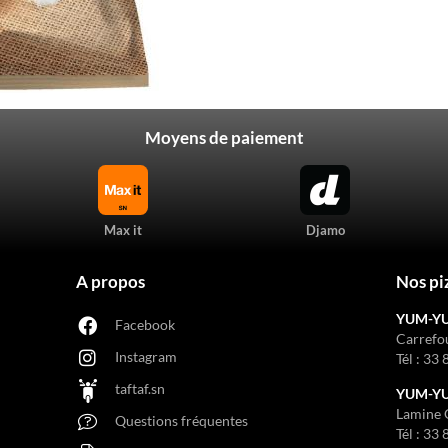
Moyens de paiement
Max it
Djamo
A propos
Nos pi
YUM-Y
Facebook
Carrefo
Instagram
Tél :
33 
taftaf.sn
YUM-YUM
Lamine 
Questions fréquentes
Tél :
33 