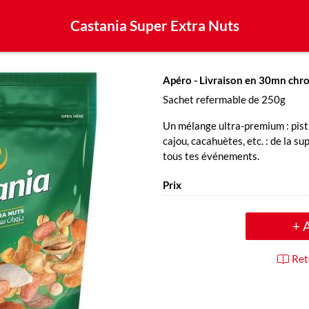
Castania Super Extra Nuts
Apéro
- Livraison en 30mn chr
Sachet refermable de 250g
Un mélange ultra-premium : pist
cajou, cacahuètes, etc. : de la s
tous tes événements.
Prix
+ 
Ret