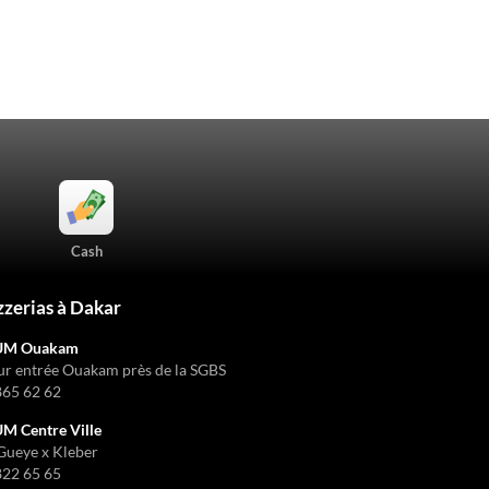
Cash
zzerias à Dakar
UM Ouakam
ur entrée Ouakam près de la SGBS
865 62 62
 Centre Ville
Gueye x Kleber
822 65 65