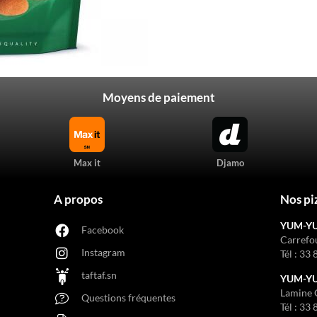
Moyens de paiement
Max it
Djamo
A propos
Nos pi
YUM-Y
Facebook
Carrefo
Instagram
Tél :
33 
taftaf.sn
YUM-YUM
Lamine 
Questions fréquentes
Tél :
33 