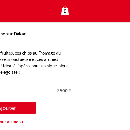
0
ono sur Dakar
 fruités, ces chips au Fromage du
 saveur onctueuse et ces arômes
 ! Idéal à l'apéro, pour un pique-nique
e égoïste !
2.500 F
Ajouter
our au menu