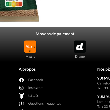
Moyens de paiement
Max it
Djamo
A propos
Nos pi
YUM-Y
Facebook
Carrefo
Instagram
Tél :
33 
taftaf.sn
YUM-YUM
Lamine 
Questions fréquentes
Tél :
33 