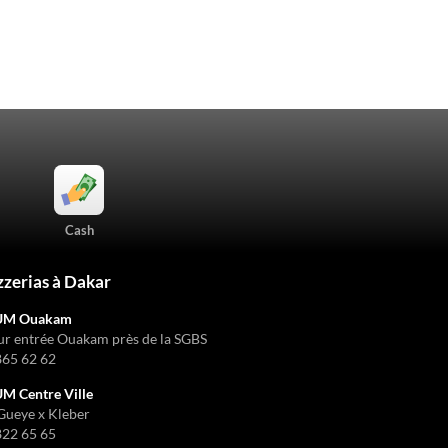
Cash
zzerias à Dakar
UM Ouakam
ur entrée Ouakam près de la SGBS
865 62 62
 Centre Ville
Gueye x Kleber
822 65 65