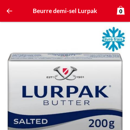
Beurre demi-sel Lurpak
0