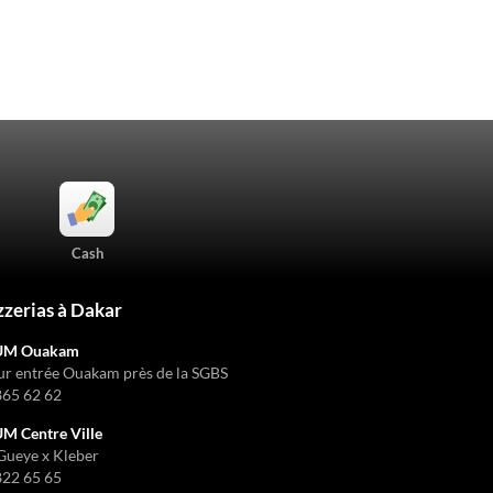
Cash
zzerias à Dakar
UM Ouakam
ur entrée Ouakam près de la SGBS
865 62 62
 Centre Ville
Gueye x Kleber
822 65 65