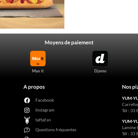
Moyens de paiement
Max it
Djamo
A propos
Nos pi
YUM-Y
Facebook
Carrefo
Instagram
Tél :
33 
taftaf.sn
YUM-YUM
Lamine 
Questions fréquentes
Tél :
33 