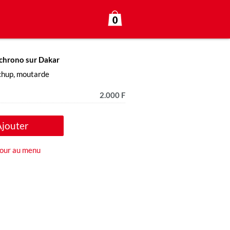
0
 chrono sur Dakar
tchup, moutarde
2.000 F
Ajouter
our au menu