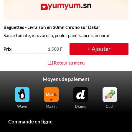
Baguettes
- Livraison en 30mn chrono sur Dakar
Sauce tomate, mozzarella, poulet pané, sauce samouraï
+ Ajouter
Prix
1.500 F
Retour au menu
Moyens de paiement
Wave
Max it
Djamo
Cash
Commande en ligne